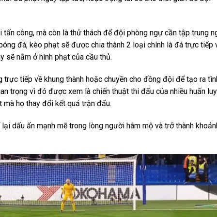
i tấn công, mà còn là thử thách để đội phòng ngự cần tập trung n
bóng đá, kèo phạt sẽ được chia thành 2 loại chính là đá trực tiếp 
ày sẽ nằm ở hình phạt của cầu thủ.
g trực tiếp về khung thành hoặc chuyền cho đồng đội để tạo ra tìn
an trọng vì đó được xem là chiến thuật thi đấu của nhiều huấn lu
 mà họ thay đổi kết quả trận đấu.
 lại dấu ấn mạnh mẽ trong lòng người hâm mộ và trở thành khoản