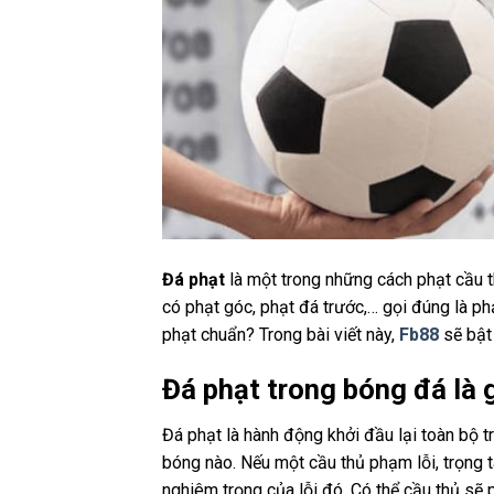
Đá phạt
là một trong những cách phạt cầu th
có phạt góc, phạt đá trước,… gọi đúng là phạ
phạt chuẩn? Trong bài viết này,
Fb88
sẽ bật 
Đá phạt trong bóng đá là 
Đá phạt là hành động khởi đầu lại toàn bộ t
bóng nào. Nếu một cầu thủ phạm lỗi, trọng 
nghiêm trọng của lỗi đó. Có thể cầu thủ sẽ p