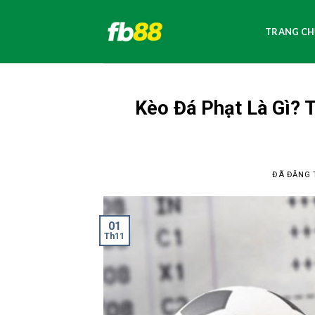
Chuyển
đến
TRANG CH
nội
dung
Kèo Đá Phạt Là Gì? 
ĐÃ ĐĂNG 
01
Th11