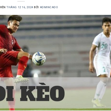
TRÊN
THÁNG 12 16, 2024
BỞI
ADMINCADO