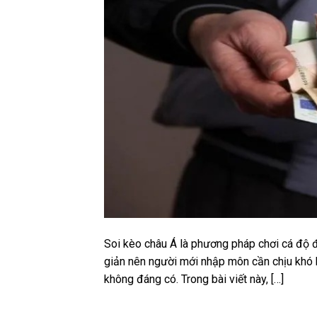
Soi kèo châu Á là phương pháp chơi cá độ 
giản nên người mới nhập môn cần chịu khó họ
không đáng có. Trong bài viết này, […]