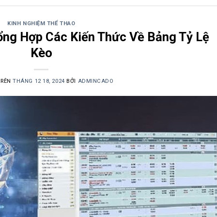
KINH NGHIỆM THỂ THAO
ổng Hợp Các Kiến Thức Về Bảng Tỷ Lệ
Kèo
TRÊN
THÁNG 12 18, 2024
BỞI
ADMINCADO