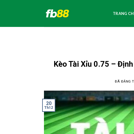
Chuyển
đến
TRANG CH
nội
dung
Kèo Tài Xỉu 0.75 – Địn
ĐÃ ĐĂNG 
20
Th12