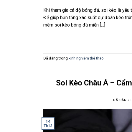
Khi tham gia cá độ bóng đá, soi kèo là yếu t
Để giúp bạn tăng xác suất dự đoán kèo trún
mềm soi kèo bóng đá miễn […]
Đã đăng trong
kinh nghiệm thể thao
Soi Kèo Châu Á – Cẩ
ĐÃ ĐĂNG 
14
Th12