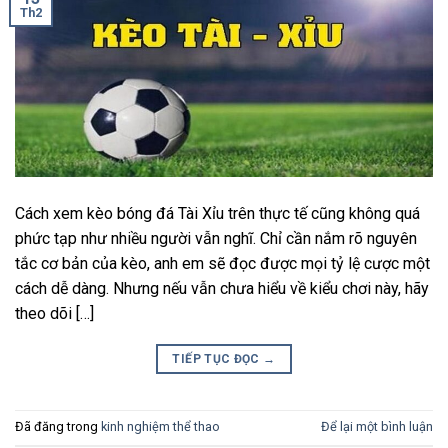
Th2
Cách xem kèo bóng đá Tài Xỉu trên thực tế cũng không quá
phức tạp như nhiều người vẫn nghĩ. Chỉ cần nắm rõ nguyên
tắc cơ bản của kèo, anh em sẽ đọc được mọi tỷ lệ cược một
cách dễ dàng. Nhưng nếu vẫn chưa hiểu về kiểu chơi này, hãy
theo dõi […]
TIẾP TỤC ĐỌC
→
Đã đăng trong
kinh nghiệm thể thao
Để lại một bình luận