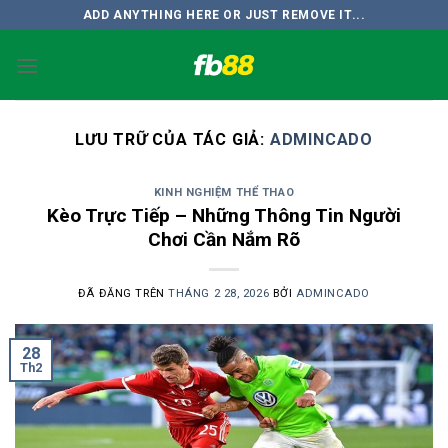
Chuyển
ADD ANYTHING HERE OR JUST REMOVE IT...
đến
nội
dung
LƯU TRỮ CỦA TÁC GIẢ:
ADMINCADO
KINH NGHIỆM THỂ THAO
Kèo Trực Tiếp – Những Thông Tin Người
Chơi Cần Nắm Rõ
ĐÃ ĐĂNG TRÊN
THÁNG 2 28, 2026
BỞI
ADMINCADO
28
Th2