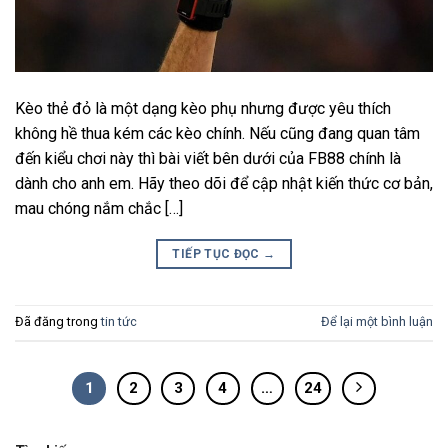
Kèo thẻ đỏ là một dạng kèo phụ nhưng được yêu thích
không hề thua kém các kèo chính. Nếu cũng đang quan tâm
đến kiểu chơi này thì bài viết bên dưới của FB88 chính là
dành cho anh em. Hãy theo dõi để cập nhật kiến thức cơ bản,
mau chóng nắm chắc […]
TIẾP TỤC ĐỌC
→
Đã đăng trong
tin tức
Để lại một bình luận
1
2
3
4
…
24