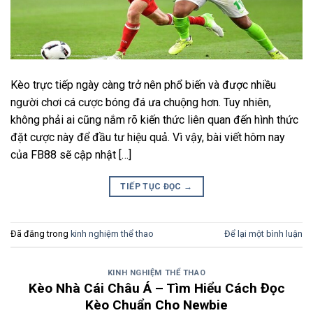
Kèo trực tiếp ngày càng trở nên phổ biến và được nhiều
người chơi cá cược bóng đá ưa chuộng hơn. Tuy nhiên,
không phải ai cũng nắm rõ kiến thức liên quan đến hình thức
đặt cược này để đầu tư hiệu quả. Vì vậy, bài viết hôm nay
của FB88 sẽ cập nhật […]
TIẾP TỤC ĐỌC
→
Đã đăng trong
kinh nghiệm thể thao
Để lại một bình luận
KINH NGHIỆM THỂ THAO
Kèo Nhà Cái Châu Á – Tìm Hiểu Cách Đọc
Kèo Chuẩn Cho Newbie