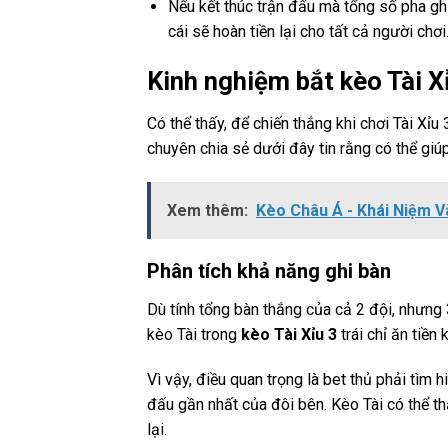
Nếu kết thúc trận đấu mà tổng số pha gh
cái sẽ hoàn tiền lại cho tất cả người chơi
Kinh nghiệm bắt kèo Tài X
Có thể thấy, để chiến thắng khi chơi Tài Xỉu
chuyên chia sẻ dưới đây tin rằng có thể giúp
Xem thêm:
Kèo Châu Á - Khái Niệm V
Phân tích khả năng ghi bàn
Dù tính tổng bàn thắng của cả 2 đội, nhưng
kèo Tài trong
kèo Tài Xỉu 3
trái chỉ ăn tiền
Vì vậy, điều quan trọng là bet thủ phải tìm 
đấu gần nhất của đôi bên. Kèo Tài có thể thắ
lại.