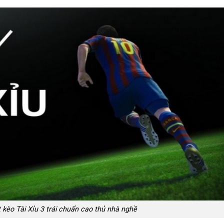
 kèo Tài Xỉu 3 trái chuẩn cao thủ nhà nghề