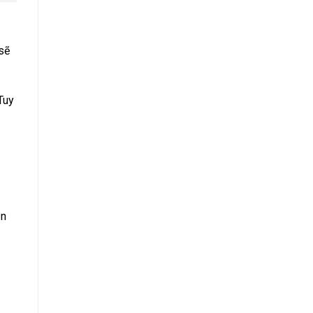
 sẽ
Tuy
ăn