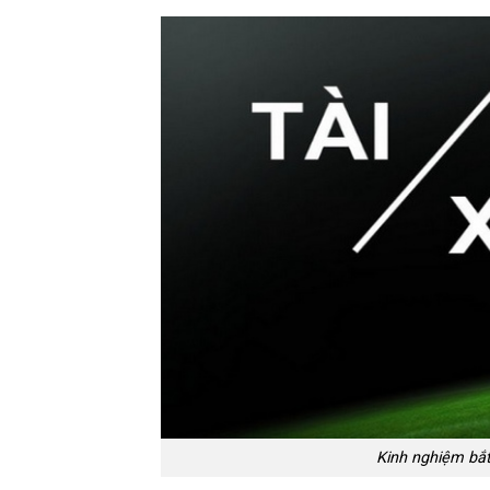
Kinh nghiệm bắt