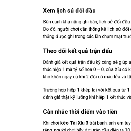
Xem lịch sử đối đầu
Bên cạnh khả năng ghi bàn, lịch sử đối đầu 
Do đó, người chơi cần thống kê lịch sử đối 
thắng được ghi trong các lần chạm mặt trướ
Theo dõi kết quả trận đấu
Đánh giá kết quả trận đấu kỹ càng sẽ giúp 
thúc hiệp 1 mà tỷ số hòa 0 – 0, cửa Xỉu có k
khó khăn ngay cả khi 2 đội có máu lửa và 
Trường hợp hiệp 1 khép lại với kết quả từ 1
đánh giá thật kỹ lưỡng khi hiệp 1 kết thúc v
Cân nhắc thời điểm vào tiền
Khi chơi
kèo Tài Xỉu 3
trái banh, anh em tu
rằng, người chơi hãy đợi trận cầu diễn ra 30