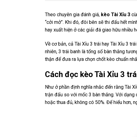
Theo chuyên gia đánh giá,
kèo Tài Xỉu 3
cùn
“cởi mở”. Khi đó, đôi bên sẽ thi đấu hết mì
hay xuất hiện ở các giải đá giao hữu nhiều h
Về cơ bản, cả Tài Xỉu 3 trái hay Tài Xỉu 3 t
nhiên, 3 trái banh là tổng số bàn thắng tươ
thận để đưa ra lựa chọn chốt kèo chuẩn nhấ
Cách đọc kèo Tài Xỉu 3 trá
Như ở phần định nghĩa nhắc đến rằng Tài Xỉu
trận đấu so với mốc 3 bàn thắng. Với dạng 
hoặc thua đủ, không có 50%. Để hiểu hơn, 