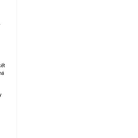
.
kết
há
y