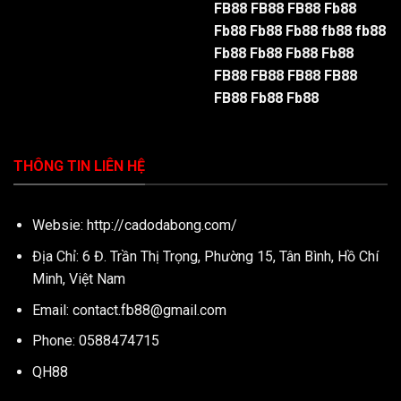
FB88
FB88
FB88
Fb88
Fb88
Fb88
Fb88
fb88
fb88
Fb88
Fb88
Fb88
Fb88
FB88
FB88
FB88
FB88
FB88
Fb88
Fb88
THÔNG TIN LIÊN HỆ
Websie:
http://cadodabong.com/
Địa Chỉ: 6 Đ. Trần Thị Trọng, Phường 15, Tân Bình, Hồ Chí
Minh, Việt Nam
Email:
contact.fb88@gmail.com
Phone: 0588474715
QH88