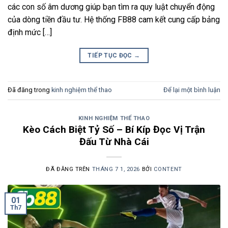
các con số âm dương giúp bạn tìm ra quy luật chuyển động
của dòng tiền đầu tư. Hệ thống FB88 cam kết cung cấp bảng
định mức […]
TIẾP TỤC ĐỌC
→
Đã đăng trong
kinh nghiệm thể thao
Để lại một bình luận
KINH NGHIỆM THỂ THAO
Kèo Cách Biệt Tỷ Số – Bí Kíp Đọc Vị Trận
Đấu Từ Nhà Cái
ĐÃ ĐĂNG TRÊN
THÁNG 7 1, 2026
BỞI
CONTENT
01
Th7