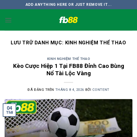
Chuyển
ADD ANYTHING HERE OR JUST REMOVE IT...
đến
nội
dung
LƯU TRỮ DANH MỤC:
KINH NGHIỆM THỂ THAO
KINH NGHIỆM THỂ THAO
Kèo Cược Hiệp 1 Tại FB88 Đỉnh Cao Bùng
Nổ Tài Lộc Vàng
ĐÃ ĐĂNG TRÊN
THÁNG 8 4, 2026
BỞI
CONTENT
04
Th8