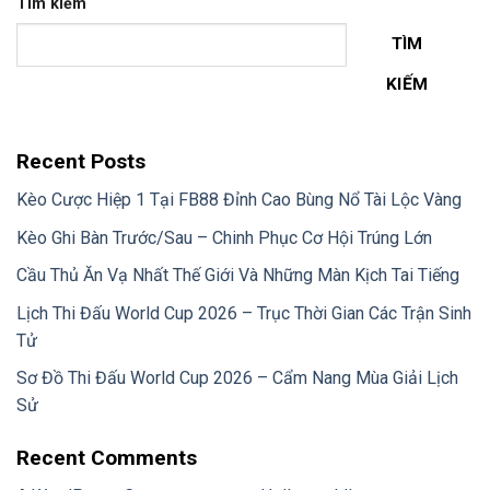
Tìm kiếm
TÌM
KIẾM
Recent Posts
Kèo Cược Hiệp 1 Tại FB88 Đỉnh Cao Bùng Nổ Tài Lộc Vàng
Kèo Ghi Bàn Trước/Sau – Chinh Phục Cơ Hội Trúng Lớn
Cầu Thủ Ăn Vạ Nhất Thế Giới Và Những Màn Kịch Tai Tiếng
Lịch Thi Đấu World Cup 2026 – Trục Thời Gian Các Trận Sinh
Tử
Sơ Đồ Thi Đấu World Cup 2026 – Cẩm Nang Mùa Giải Lịch
Sử
Recent Comments