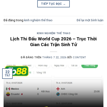
TIẾP TỤC ĐỌC
→
Đã đăng trong
kinh nghiệm thể thao
Để lại một bình luận
KINH NGHIỆM THỂ THAO
Lịch Thi Đấu World Cup 2026 – Trục Thời
Gian Các Trận Sinh Tử
ĐÃ ĐĂNG TRÊN
THÁNG 7 22, 2026
BỞI
CONTENT
22
Th7