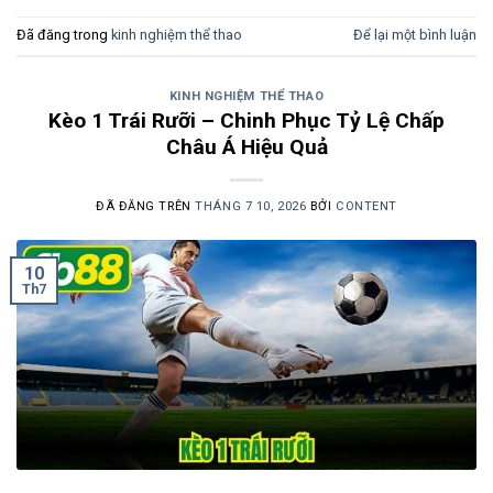
Đã đăng trong
kinh nghiệm thể thao
Để lại một bình luận
KINH NGHIỆM THỂ THAO
Kèo 1 Trái Rưỡi – Chinh Phục Tỷ Lệ Chấp
Châu Á Hiệu Quả
ĐÃ ĐĂNG TRÊN
THÁNG 7 10, 2026
BỞI
CONTENT
10
Th7