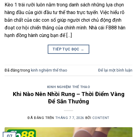
Kèo 1 trái rưỡi luôn nằm trong danh sách những lựa chọn
hàng đầu của giới đầu tư thể thao trực tuyến. Việc hiểu rõ
bản chất của các con số giúp người chơi chủ động định
đoạt cơ hội chiến thắng của chính mình. Nhà cái FB88 hân
hạnh đồng hành cùng bạn để […]
TIẾP TỤC ĐỌC
→
Đã đăng trong
kinh nghiệm thể thao
Để lại một bình luận
KINH NGHIỆM THỂ THAO
Khi Nào Nên Nhồi Rung – Thời Điểm Vàng
Để Săn Thưởng
ĐÃ ĐĂNG TRÊN
THÁNG 7 7, 2026
BỞI
CONTENT
07