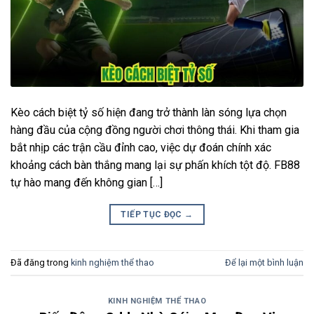
Kèo cách biệt tỷ số hiện đang trở thành làn sóng lựa chọn
hàng đầu của cộng đồng người chơi thông thái. Khi tham gia
bắt nhịp các trận cầu đỉnh cao, việc dự đoán chính xác
khoảng cách bàn thắng mang lại sự phấn khích tột độ. FB88
tự hào mang đến không gian […]
TIẾP TỤC ĐỌC
→
Đã đăng trong
kinh nghiệm thể thao
Để lại một bình luận
KINH NGHIỆM THỂ THAO