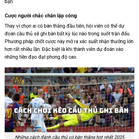
bạn.
Cược người chắc chắn lập công
Thay vì chọn ai có bàn thắng đầu tiên, hội viên có thể dự
đoán cầu thủ sẽ ghi bàn bất kỳ lúc nào trong suốt trận đấu.
Phương pháp chốt cược này mở ra xác suất nhận thưởng lớn
hơn rất nhiều lần. Đặc biệt là khi thành viên dự đoán vào
những tiền đạo đạt phong độ cao.
Những cách đánh cầu thủ có bàn thắng hot nhất 2025