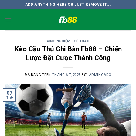
Chuyển
ADD ANYTHING HERE OR JUST REMOVE IT...
đến
nội
dung
KINH NGHIỆM THỂ THAO
Kèo Cầu Thủ Ghi Bàn Fb88 – Chiến
Lược Đặt Cược Thành Công
ĐÃ ĐĂNG TRÊN
THÁNG 6 7, 2025
BỞI
ADMINCADO
07
Th6