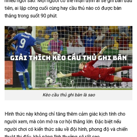
nhiều ngôi sao. Mọi người có thể nhận định ai sẽ ghi bàn đầu
tiên, ai lập công cuối cùng hay cầu thủ nào có được bàn
thắng trong suốt 90 phút.
Kèo cầu thủ ghi bàn là sao
Hình thức này không chỉ tăng thêm cảm giác kịch tính cho
người xem, mà còn mở ra cơ hội thắng lớn. Đặc biệt nếu
người chơi có kiến thức sâu về đội hình, phong độ và chiến
thuật thi đấu, khả năng lĩnh thưởng sẽ rất cao.