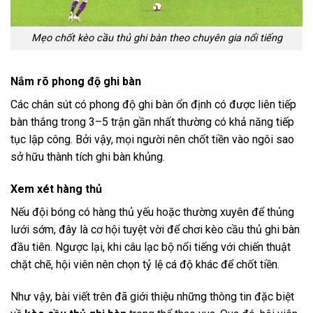
Mẹo chốt kèo cầu thủ ghi bàn theo chuyên gia nổi tiếng
Nắm rõ phong độ ghi bàn
Các chân sút có phong độ ghi bàn ổn định có được liên tiếp
bàn thắng trong 3–5 trận gần nhất thường có khả năng tiếp
tục lập công. Bởi vậy, mọi người nên chốt tiền vào ngôi sao
sở hữu thành tích ghi bàn khủng.
Xem xét hàng thủ
Nếu đội bóng có hàng thủ yếu hoặc thường xuyên để thủng
lưới sớm, đây là cơ hội tuyệt vời để chơi kèo cầu thủ ghi bàn
đầu tiên. Ngược lại, khi câu lạc bộ nổi tiếng với chiến thuật
chặt chẽ, hội viên nên chọn tỷ lệ cá độ khác để chốt tiền.
Như vậy, bài viết trên đã giới thiệu những thông tin đặc biệt