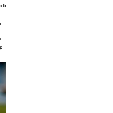
a là
h
n.
ệp