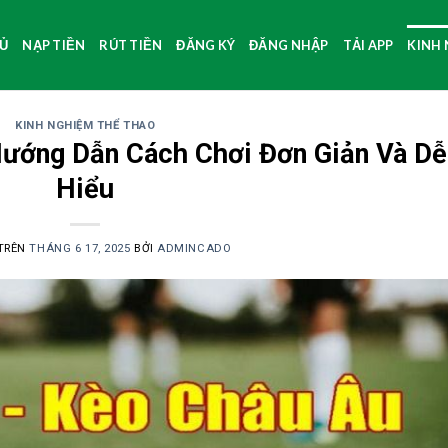
Ủ
NẠP TIỀN
RÚT TIỀN
ĐĂNG KÝ
ĐĂNG NHẬP
TẢI APP
KINH
KINH NGHIỆM THỂ THAO
ướng Dẫn Cách Chơi Đơn Giản Và Dễ
Hiểu
TRÊN
THÁNG 6 17, 2025
BỞI
ADMINCADO