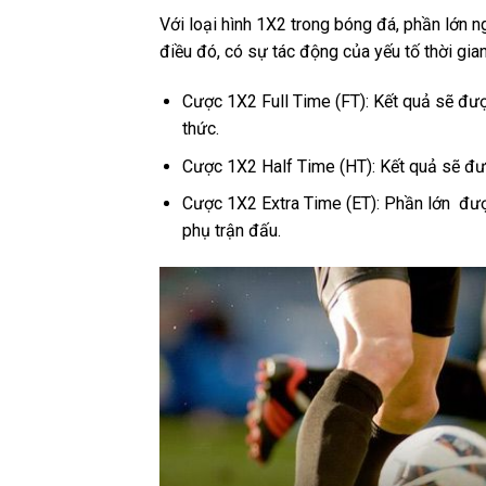
Với loại hình 1X2 trong bóng đá, phần lớn ng
điều đó, có sự tác động của yếu tố thời gian
Cược 1X2 Full Time (FT): Kết quả sẽ được
thức.
Cược 1X2 Half Time (HT): Kết quả sẽ đượ
Cược 1X2 Extra Time (ET): Phần lớn được
phụ trận đấu.