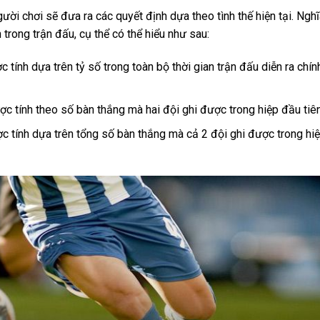
ười chơi sẽ đưa ra các quyết định dựa theo tình thế hiện tại. Nghĩ
 trong trận đấu, cụ thể có thể hiểu như sau:
 tính dựa trên tỷ số trong toàn bộ thời gian trận đấu diễn ra chín
c tính theo số bàn thắng mà hai đội ghi được trong hiệp đầu tiê
 tính dựa trên tổng số bàn thắng mà cả 2 đội ghi được trong hi