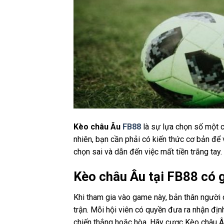
Kèo châu Âu
FB88
là sự lựa chọn số một c
nhiên, bạn cần phải có kiến thức cơ bản để 
chọn sai và dẫn đến việc mất tiền trắng tay.
Kèo châu Âu tại FB88 có g
Khi tham gia vào game này, bản thân người
trận. Mỗi hội viên có quyền đưa ra nhận địn
chiến thắng hoặc hòa. Hãy cược Kèo châu Âu