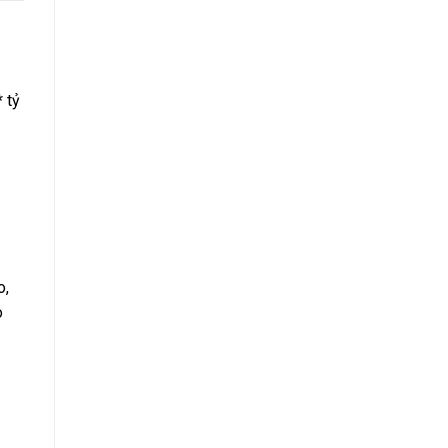
 tỷ
o,
o