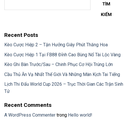
TÌM
KIẾM
Recent Posts
Kèo Cược Hiệp 2 – Tận Hưởng Giây Phút Thăng Hoa
Kèo Cược Hiệp 1 Tại FB88 Đỉnh Cao Bùng Nổ Tài Lộc Vàng
Kèo Ghi Bàn Trước/Sau – Chinh Phục Cơ Hội Trúng Lớn
Cầu Thủ Ăn Vạ Nhất Thế Giới Và Những Màn Kịch Tai Tiếng
Lịch Thi Đấu World Cup 2026 – Trục Thời Gian Các Trận Sinh
Tử
Recent Comments
A WordPress Commenter
trong
Hello world!