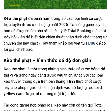
Kèo thẻ phạt
đá banh nằm trong số các loại hình cá cược
trực tuyến được ưa chuộng nhất 2025. Tại cổng game uy tín,
bạn sẽ được khám phá rất nhiều tỷ lệ Total Booking siêu hot.
Vậy hội viên đã biết đến chiến thuật nhận định chắc thắng từ
chuyên gia hay chưa? Hãy tham khảo bài viết từ
FB88
để có
lời giải chính xác.
Kèo thẻ phạt – hình thức cá độ đơn giản
Kèo thẻ phạt là một trong những hình thức cá cược bóng đá
thú vị và đang ngày càng được yêu thích. Khác với các loại
kèo truyền thống dựa trên bàn thắng. Hình thức chốt cược
này cho phép người chơi nhận định vào số lượng red card,
yellow card được rút ra trong một trận đấu.
Tại cổng game hợp pháp loại kèo này còn có tên gọi Total