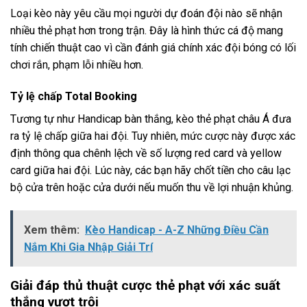
Loại kèo này yêu cầu mọi người dự đoán đội nào sẽ nhận
nhiều thẻ phạt hơn trong trận. Đây là hình thức cá độ mang
tính chiến thuật cao vì cần đánh giá chính xác đội bóng có lối
chơi rắn, phạm lỗi nhiều hơn.
Tỷ lệ chấp Total Booking
Tương tự như Handicap bàn thắng, kèo thẻ phạt châu Á đưa
ra tỷ lệ chấp giữa hai đội. Tuy nhiên, mức cược này được xác
định thông qua chênh lệch về số lượng red card và yellow
card giữa hai đội. Lúc này, các bạn hãy chốt tiền cho câu lạc
bộ cửa trên hoặc cửa dưới nếu muốn thu về lợi nhuận khủng.
Xem thêm:
Kèo Handicap - A-Z Những Điều Cần
Nắm Khi Gia Nhập Giải Trí
Giải đáp thủ thuật cược thẻ phạt với xác suất
thắng vượt trội