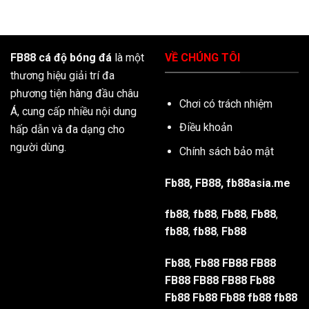
FB88 cá độ bóng đá
là một
VỀ CHÚNG TÔI
thương hiệu giải trí đa
phương tiện hàng đầu châu
Chơi có trách nhiệm
Á, cung cấp nhiều nội dung
Điều khoản
hấp dẫn và đa dạng cho
người dùng.
Chính sách bảo mật
Fb88
,
FB88
,
fb88asia.me
fb88
,
fb88
,
Fb88
,
Fb88
,
fb88
,
fb88
,
Fb88
Fb88
,
Fb88
FB88
FB88
FB88
FB88
FB88
Fb88
Fb88
Fb88
Fb88
fb88
fb88