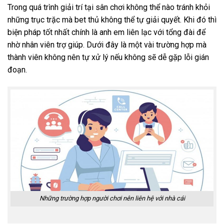
Trong quá trình giải trí tại sân chơi không thể nào tránh khỏi
những trục trặc mà bet thủ không thể tự giải quyết. Khi đó thì
biện pháp tốt nhất chính là anh em liên lạc với tổng đài để
nhờ nhân viên trợ giúp. Dưới đây là một vài trường hợp mà
thành viên không nên tự xử lý nếu không sẽ dễ gặp lỗi gián
đoạn.
Những trường hợp người chơi nên liên hệ với nhà cái