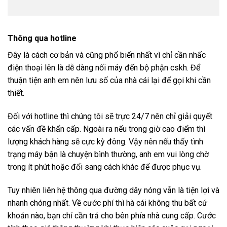
Thông qua hotline
Đây là cách cơ bản và cũng phổ biến nhất vì chỉ cần nhấc
điện thoại lên là dễ dàng nối máy đến bộ phận cskh. Để
thuận tiện anh em nên lưu số của nhà cái lại để gọi khi cần
thiết.
Đối với hotline thì chúng tôi sẽ trực 24/7 nên chỉ giải quyết
các vấn đề khẩn cấp. Ngoài ra nếu trong giờ cao điểm thì
lượng khách hàng sẽ cực kỳ đông. Vậy nên nếu thấy tình
trạng máy bận là chuyện bình thường, anh em vui lòng chờ
trong ít phút hoặc đổi sang cách khác để được phục vụ.
Tuy nhiên liên hệ thông qua đường dây nóng vẫn là tiện lợi và
nhanh chóng nhất. Về cước phí thì hà cái không thu bất cứ
khoản nào, bạn chỉ cần trả cho bên phía nhà cung cấp. Cước