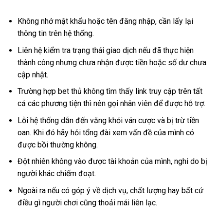
Không nhớ mật khẩu hoặc tên đăng nhập, cần lấy lại
thông tin trên hệ thống.
Liên hệ kiểm tra trạng thái giao dịch nếu đã thực hiện
thành công nhưng chưa nhận được tiền hoặc số dư chưa
cập nhật.
Trường hợp bet thủ không tìm thấy link truy cập trên tất
cả các phương tiện thì nên gọi nhân viên để được hỗ trợ.
Lỗi hệ thống dẫn đến văng khỏi ván cược và bị trừ tiền
oan. Khi đó hãy hỏi tổng đài xem vấn đề của mình có
được bồi thường không.
Đột nhiên không vào được tài khoản của mình, nghi do bị
người khác chiếm đoạt.
Ngoài ra nếu có góp ý về dịch vụ, chất lượng hay bất cứ
điều gì người chơi cũng thoải mái liên lạc.