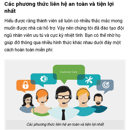
Các phương thức liên hệ an toàn và tiện lợi
nhất
Hiểu được rằng thành viên sẽ luôn có nhiều thắc mắc mong
muốn được nhà cái hỗ trợ. Vậy nên chúng tôi đã đào tạo đội
ngũ nhân viên ưu tú và cực kỳ nhiệt tình. Bạn có thể nhờ họ
giúp đỡ thông qua nhiều hình thức khác nhau dưới đây một
cách hoàn toàn miễn phí.
Các phương thức liên hệ an toàn và tiện lợi nhất