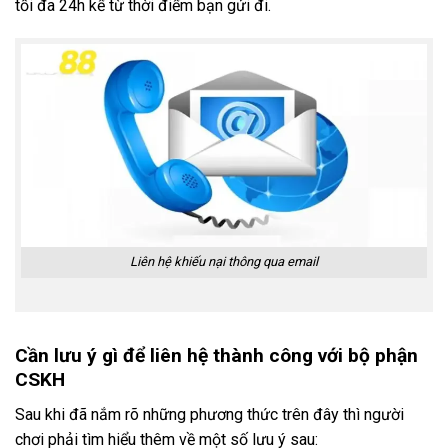
tối đa 24h kể từ thời điểm bạn gửi đi.
Liên hệ khiếu nại thông qua email
Cần lưu ý gì để liên hệ thành công với bộ phận
CSKH
Sau khi đã nắm rõ những phương thức trên đây thì người
chơi phải tìm hiểu thêm về một số lưu ý sau: