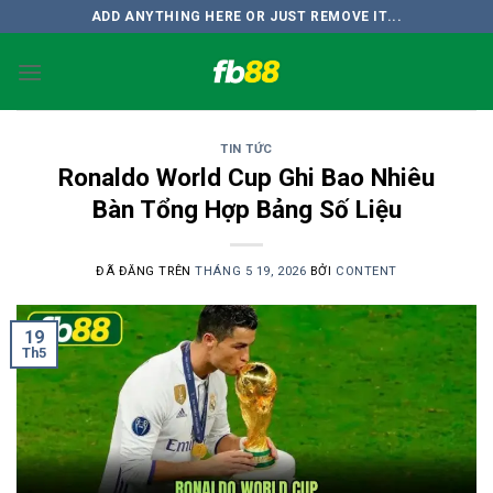
Chuyển
ADD ANYTHING HERE OR JUST REMOVE IT...
đến
nội
dung
TIN TỨC
Ronaldo World Cup Ghi Bao Nhiêu
Bàn Tổng Hợp Bảng Số Liệu
ĐÃ ĐĂNG TRÊN
THÁNG 5 19, 2026
BỞI
CONTENT
19
Th5