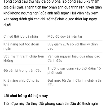
Tổng cộng cầu thủ này đã có 8 pha lập công sau 5 kỳ tham
gia giải đấu. Thành tích này phản ánh quá trình rèn luyện gian
khổ không ngừng nghỉ của anh mỗi ngày. Hội viên hãy xem
xét bảng đánh giá các chỉ số thể chất được thiết lập ngay
dưới.
Chỉ số thể lực cá nhân
Mức độ duy trì hiện tại
Khả năng bứt tốc đoạn
Suy giảm 20% so với thời kỳ đỉnh
ngắn
cao
Sức mạnh tranh chấp trên
Vẫn giữ nguyên hiệu quả nhảy cao
không
đánh đầu
Thường suy giảm vào thời điểm 15
Độ bền bỉ trong trận đấu
phút cuối
Khả năng chịu đựng áp
Đạt mức tối đa nhờ kinh nghiệm thi
lực
đấu
Lối chơi bóng đá hiện nay
Tiền đạo này đã thay đổi phong cách thi đấu để thích nghi