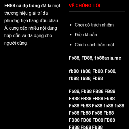
FB88 cá độ bóng đá
là một
VỀ CHÚNG TÔI
thương hiệu giải trí đa
phương tiện hàng đầu châu
Chơi có trách nhiệm
Á, cung cấp nhiều nội dung
Điều khoản
hấp dẫn và đa dạng cho
người dùng.
Chính sách bảo mật
Fb88
,
FB88
,
fb88asia.me
fb88
,
fb88
,
Fb88
,
Fb88
,
fb88
,
fb88
,
Fb88
Fb88
,
Fb88
FB88
FB88
FB88
FB88
FB88
Fb88
Fb88
Fb88
Fb88
fb88
fb88
Fb88
Fb88
Fb88
Fb88
FB88
FB88
FB88
FB88
FB88
Fb88
Fb88