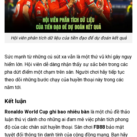
Hội viên phân tích dữ liệu của tiền đạo để dự đoán kết quả
Sức mạnh từ những cú sút xa vẫn là một thứ vũ khí gây nguy
hiểm lớn. Hội viên dễ dàng nhận thấy sự sắc bén trong các
pha dứt điểm một chạm trên sân. Người chơi hãy tiếp tục
theo dõi những bước chạy của huyền thoại này trong các
năm tới.
Kết luận
Ronaldo World Cup ghi bao nhiêu bàn
là một chủ đề thảo
luận thú vị dành cho những ai đam mê việc phân tích phong
độ của các chân sút huyền thoại. Sân chơi
FB88
bảo mật
tuyệt đối thông tin danh tính của cộng đồng mạng. Bạn hãy