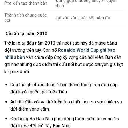
Đóng góp 0 đường chuyền quyết
Pha kiến tạo thành bàn
định
Thành tích chung cuộc
Lọt vào vòng bán kết năm đó
đội
Dấu ấn tại năm 2010
Trở lại giải đấu năm 2010 thì ngôi sao này đã mang băng
đội trưởng trên tay. Con số
Ronaldo World Cup ghi bao
nhiêu bàn
vẫn chưa đáp ứng kỳ vọng của hội viên. Bạn cần
ghi nhớ những đặc điểm thi đấu nổi bật được chuyên gia liệt
kê phía dưới.
Cầu thủ ghi được đúng 1 bàn thắng trong trận đấu gặp
đội tuyển quốc gia Triều Tiên.
Anh thi đấu với vai trò kiến tạo nhiều hơn so với nhiệm vụ
dứt điểm vòng cấm.
Đội bóng Bồ Đào Nha phải dừng bước sớm tại vòng 16
đội trước đối thủ Tây Ban Nha.