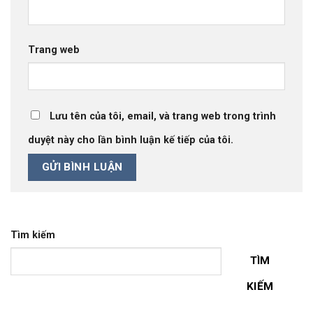
Trang web
Lưu tên của tôi, email, và trang web trong trình
duyệt này cho lần bình luận kế tiếp của tôi.
Tìm kiếm
TÌM
KIẾM