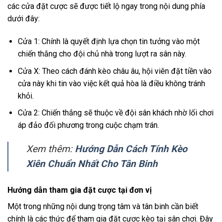
các cửa đặt cược sẽ được tiết lộ ngay trong nội dung phía
dưới đây:
Cửa 1: Chính là quyết định lựa chọn tin tưởng vào một
chiến thắng cho đội chủ nhà trong lượt ra sân này.
Cửa X: Theo cách đánh kèo châu âu, hội viên đặt tiền vào
cửa này khi tin vào việc kết quả hòa là điều không tránh
khỏi.
Cửa 2: Chiến thắng sẽ thuộc về đội sân khách nhờ lối chơi
áp đảo đối phương trong cuộc chạm trán.
Xem thêm:
Hướng Dẫn Cách Tính Kèo
Xiên Chuẩn Nhất Cho Tân Binh
Hướng dẫn tham gia đặt cược tại đơn vị
Một trong những nội dung trọng tâm và tân binh cần biết
chính là các thức để tham gia đặt cược kèo tại sân chơi. Đây