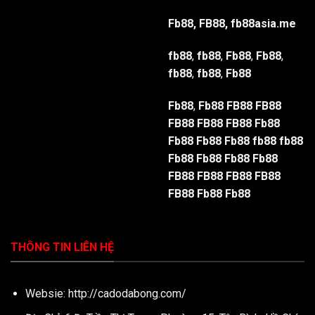
Fb88
,
FB88
,
fb88asia.me
fb88
,
fb88
,
Fb88
,
Fb88
,
fb88
,
fb88
,
Fb88
Fb88
,
Fb88
FB88
FB88
FB88
FB88
FB88
Fb88
Fb88
Fb88
Fb88
fb88
fb88
Fb88
Fb88
Fb88
Fb88
FB88
FB88
FB88
FB88
FB88
Fb88
Fb88
THÔNG TIN LIÊN HỆ
Websie:
http://cadodabong.com/