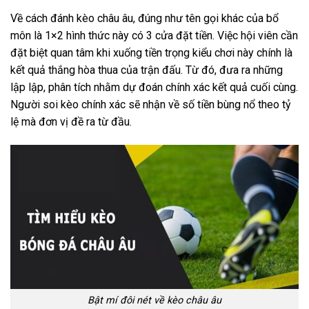
Về cách đánh kèo châu âu, đúng như tên gọi khác của bổ
môn là 1×2 hình thức này có 3 cửa đặt tiền. Việc hội viên cần
đặt biệt quan tâm khi xuống tiền trọng kiểu chơi này chính là
kết quả thắng hòa thua của trận đấu. Từ đó, đưa ra những
lập lập, phân tích nhằm dự đoán chính xác kết quả cuối cùng.
Người soi kèo chính xác sẽ nhận về số tiền bùng nổ theo tỷ
lệ mà đơn vị đề ra từ đầu.
Bật mí đôi nét về kèo châu âu