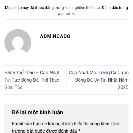
Mục nhập này đã được đăng trong
kinh nghiệm thể thao
. Đánh dấu trang
permalink
.
ADMINCADO
Saba Thể Thao – Cập Nhật
Cập Nhật Mới Trang Cá Cược
Tin Tức Bóng Đá, Thể Thao
Bóng Đá Uy Tín Nhất Năm
Siêu Tốc
2025
Để lại một bình luận
Email của bạn sẽ không được hiển thị công khai.
Các
trường bắt buộc được đánh dấu
*