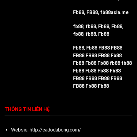
Fb88
,
FB88
,
fb88asia.me
fb88
,
fb88
,
Fb88
,
Fb88
,
fb88
,
fb88
,
Fb88
Fb88
,
Fb88
FB88
FB88
FB88
FB88
FB88
Fb88
Fb88
Fb88
Fb88
fb88
fb88
Fb88
Fb88
Fb88
Fb88
FB88
FB88
FB88
FB88
FB88
Fb88
Fb88
THÔNG TIN LIÊN HỆ
Websie:
http://cadodabong.com/