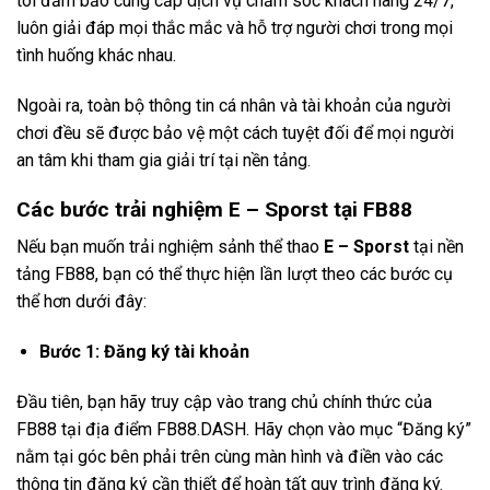
tôi đảm bảo cung cấp dịch vụ chăm sóc khách hàng 24/7,
luôn giải đáp mọi thắc mắc và hỗ trợ người chơi trong mọi
tình huống khác nhau.
Ngoài ra, toàn bộ thông tin cá nhân và tài khoản của người
chơi đều sẽ được bảo vệ một cách tuyệt đối để mọi người
an tâm khi tham gia giải trí tại nền tảng.
Các bước trải nghiệm E – Sporst tại FB88
Nếu bạn muốn trải nghiệm sảnh thể thao
E – Sporst
tại nền
tảng FB88, bạn có thể thực hiện lần lượt theo các bước cụ
thể hơn dưới đây:
Bước 1: Đăng ký tài khoản
Đầu tiên, bạn hãy truy cập vào trang chủ chính thức của
FB88 tại địa điểm FB88.DASH. Hãy chọn vào mục “Đăng ký”
nằm tại góc bên phải trên cùng màn hình và điền vào các
thông tin đăng ký cần thiết để hoàn tất quy trình đăng ký.