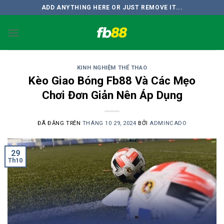
Chuyển
ADD ANYTHING HERE OR JUST REMOVE IT...
đến
nội
dung
KINH NGHIỆM THỂ THAO
Kèo Giao Bóng Fb88 Và Các Mẹo
Chơi Đơn Giản Nên Áp Dụng
ĐÃ ĐĂNG TRÊN
THÁNG 10 29, 2024
BỞI
ADMINCADO
29
Th10