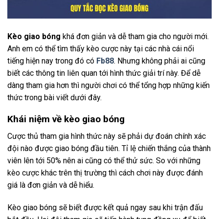
Kèo giao bóng
khá đơn giản và dễ tham gia cho người mới.
Anh em có thể tìm thấy kèo cược này tại các nhà cái nổi
tiếng hiện nay trong đó có
Fb88
. Nhưng không phải ai cũng
biết các thông tin liên quan tới hình thức giải trí này. Để dễ
dàng tham gia hơn thì người chơi có thể tổng hợp những kiến
thức trong bài viết dưới đây.
Khái niệm về kèo giao bóng
Cược thủ tham gia hình thức này sẽ phải dự đoán chính xác
đội nào được giao bóng đầu tiên. Tỉ lệ chiến thắng của thành
viên lên tới 50% nên ai cũng có thể thử sức. So với những
kèo cược khác trên thị trường thì cách chơi này được đánh
giá là đơn giản và dễ hiểu.
Kèo giao bóng sẽ biết được kết quả ngay sau khi trận đấu