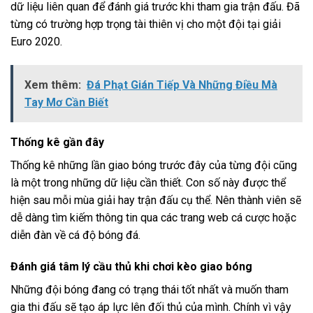
dữ liệu liên quan để đánh giá trước khi tham gia trận đấu. Đã
từng có trường hợp trọng tài thiên vị cho một đội tại giải
Euro 2020.
Xem thêm:
Đá Phạt Gián Tiếp Và Những Điều Mà
Tay Mơ Cần Biết
Thống kê gần đây
Thống kê những lần giao bóng trước đây của từng đội cũng
là một trong những dữ liệu cần thiết. Con số này được thể
hiện sau mỗi mùa giải hay trận đấu cụ thể. Nên thành viên sẽ
dễ dàng tìm kiếm thông tin qua các trang web cá cược hoặc
diễn đàn về cá độ bóng đá.
Đánh giá tâm lý cầu thủ khi chơi kèo giao bóng
Những đội bóng đang có trạng thái tốt nhất và muốn tham
gia thi đấu sẽ tạo áp lực lên đối thủ của mình. Chính vì vậy