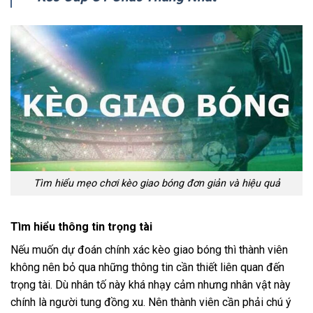
Tìm hiểu mẹo chơi kèo giao bóng đơn giản và hiệu quả
Tìm hiểu thông tin trọng tài
Nếu muốn dự đoán chính xác kèo giao bóng thì thành viên
không nên bỏ qua những thông tin cần thiết liên quan đến
trọng tài. Dù nhân tố này khá nhạy cảm nhưng nhân vật này
chính là người tung đồng xu. Nên thành viên cần phải chú ý