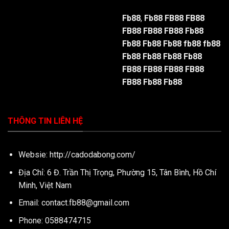
Fb88
,
Fb88
FB88
FB88
FB88
FB88
FB88
Fb88
Fb88
Fb88
Fb88
fb88
fb88
Fb88
Fb88
Fb88
Fb88
FB88
FB88
FB88
FB88
FB88
Fb88
Fb88
THÔNG TIN LIÊN HỆ
Websie:
http://cadodabong.com/
Địa Chỉ: 6 Đ. Trần Thị Trọng, Phường 15, Tân Bình, Hồ Chí
Minh, Việt Nam
Email:
contact.fb88@gmail.com
Phone: 0588474715