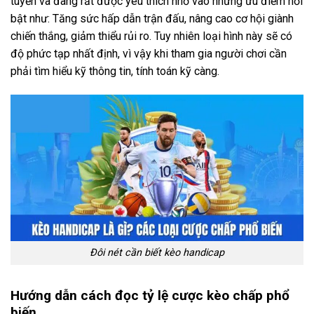
tuyến và đang rất được yêu thích nhờ vào những ưu điểm nổi
bật như: Tăng sức hấp dẫn trận đấu, nâng cao cơ hội giành
chiến thắng, giảm thiểu rủi ro. Tuy nhiên loại hình này sẽ có
độ phức tạp nhất định, vì vậy khi tham gia người chơi cần
phải tìm hiểu kỹ thông tin, tính toán kỹ càng.
Đôi nét cần biết kèo handicap
Hướng dẫn cách đọc tỷ lệ cược kèo chấp phổ
biến