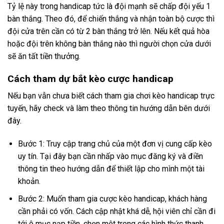
Tỷ lệ này trong handicap tức là đội mạnh sẽ chấp đội yếu 1
bàn thắng. Theo đó, để chiến thắng và nhận toàn bộ cược thì
đội cửa trên cần có từ 2 bàn thắng trở lên. Nếu kết quả hòa
hoặc đội trên không bàn thắng nào thì người chọn cửa dưới
sẽ ăn tất tiền thưởng.
Cách tham dự bắt kèo cược handicap
Nếu bạn vẫn chưa biết cách tham gia chơi kèo handicap trực
tuyến, hãy check và làm theo thông tin hướng dẫn bên dưới
đây.
Bước 1: Truy cập trang chủ của một đơn vị cung cấp kèo
uy tín. Tại đây bạn cần nhấp vào mục đăng ký và điền
thông tin theo hướng dẫn để thiết lập cho mình một tài
khoản.
Bước 2: Muốn tham gia cược kèo handicap, khách hàng
cần phải có vốn. Cách cập nhật khá dễ, hội viên chỉ cần đi
tới ô mục nạp tiền, chọn một trong các hình thức thanh