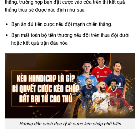
thắng, trường hợp bạn đặt cược vào cửa trên thì kết quả
thắng thua sẽ được xác định như sau:
Bạn ăn đủ tiền cược nếu đội mạnh chiến thắng.
Bạn mất toàn bộ tiền thưởng nếu đội trên thua đội dưới
hoặc kết quả trận đấu hòa.
Hướng dẫn cách đọc tỷ lệ cược kèo chấp phổ biến