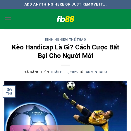
Chuyển
ADD ANYTHING HERE OR JUST REMOVE IT...
đến
nội
dung
KINH NGHIỆM THỂ THAO
Kèo Handicap Là Gì? Cách Cược Bất
Bại Cho Người Mới
ĐÃ ĐĂNG TRÊN
THÁNG 5 6, 2025
BỞI
ADMINCADO
06
Th5