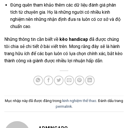
Đừng quên tham khảo thêm các dữ liệu đánh giá phân
tích từ chuyên gia. Họ là những người có nhiều kinh
nghiệm nên những nhận định đưa ra luôn có cơ sở và độ
chuẩn cao.
Những thông tin cần biết về
kèo handicap
đã được chúng
tôi chia sẻ chi tiết ở bài viết trên. Mong rằng đây sẽ là hành
trang hữu ích để các bạn luôn có lựa chọn chính xác, bắt kèo
thành công và giành được nhiều lợi nhuận hấp dẫn.
Mục nhập này đã được đăng trong
kinh nghiệm thể thao
. Đánh dấu trang
permalink
.