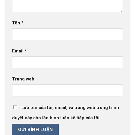
Tên
*
Email
*
Trang web
Lưu tên của tôi, email, và trang web trong trình
duyệt này cho lần bình luận kế tiếp của tôi.