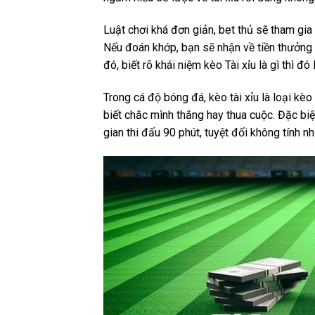
Luật chơi khá đơn giản, bet thủ sẽ tham gia
Nếu đoán khớp, bạn sẽ nhận về tiền thưởng 
đó, biết rõ khái niệm kèo Tài xỉu là gì thì đó 
Trong cá độ bóng đá, kèo tài xỉu là loại kèo
biết chắc mình thắng hay thua cuộc. Đặc biệt
gian thi đấu 90 phút, tuyệt đối không tính n