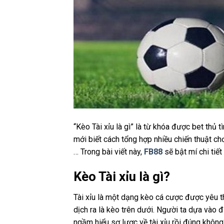
“Kèo Tài xỉu là gì” là từ khóa được bet thủ 
mới biết cách tổng hợp nhiều chiến thuật ch
… Trong bài viết này,
FB88
sẽ bật mí chi tiế
Kèo Tài xỉu là gì?
Tài xỉu là một dạng kèo cá cược được yêu th
dịch ra là kèo trên dưới. Người ta dựa vào 
ngầm hiểu sơ lược về tài xỉu rồi đúng không