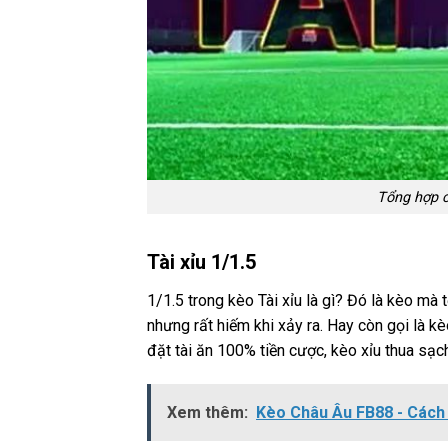
Tổng hợp c
Tài xỉu 1/1.5
1/1.5 trong kèo Tài xỉu là gì? Đó là kèo mà 
nhưng rất hiếm khi xảy ra. Hay còn gọi là kèo
đặt tài ăn 100% tiền cược, kèo xỉu thua sạch
Xem thêm:
Kèo Châu Âu FB88 - Cách 