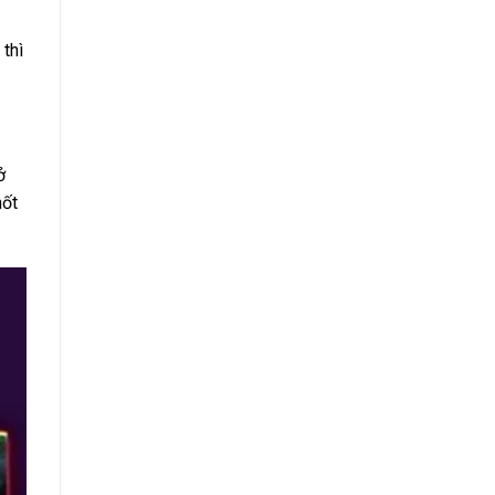
 thì
ở
hốt