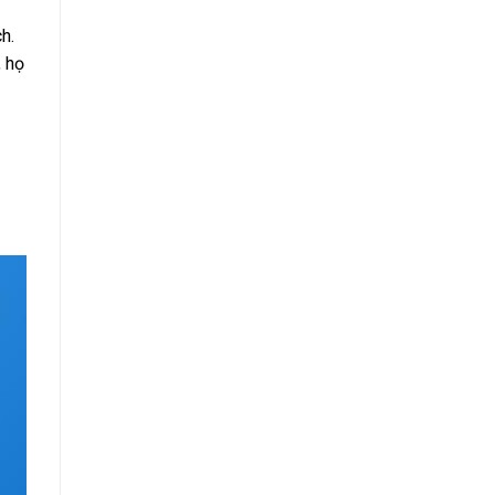
h.
, họ