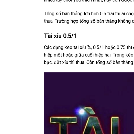
Tổng số bàn thắng lớn hơn 0.5 trái thì ai chọ
thua. Trường hợp tổng số bàn thắng không quá
Tài xỉu 0.5/1
Các dạng kèo tài xỉu ¾, 0.5/1 hoặc 0.75 thì 
hiệp một hoặc giữa cuối hiệp hai. Trong kèo 
bạc, đặt xỉu thì thua. Còn tổng số bàn thắng 