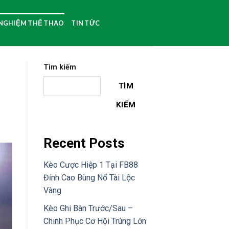
 NGHIỆM THỂ THAO
TIN TỨC
Tìm kiếm
TÌM
KIẾM
Recent Posts
Kèo Cược Hiệp 1 Tại FB88
Đỉnh Cao Bùng Nổ Tài Lộc
Vàng
Kèo Ghi Bàn Trước/Sau –
Chinh Phục Cơ Hội Trúng Lớn