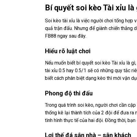
Bí quyết soi kèo Tài xỉu là 
Soi kèo tài xỉu là việc người chơi tổng hợp 
quả trận đấu. Nhưng để giành chiến thắng 
FB88 ngay sau đây.
Hiểu rõ luật chơi
Nếu muốn biết bí quyết soi kèo Tài xỉu là gì,
tài xỉu 0.5 hay 0.5/1 sẽ có những quy tắc r
biết cách phân biệt dạng kèo thì mới vận d
Phong độ thi đấu
Trong quá trình soi kèo, người chơi cần cậ
thống kê lại thành tích của 2 đội để đưa ra 
tình hình thực tế của hai đội. Đồng thời, b
Lợi thế đá sân nhà – sân khách