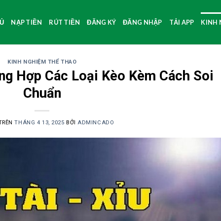
Ủ
NẠP TIỀN
RÚT TIỀN
ĐĂNG KÝ
ĐĂNG NHẬP
TẢI APP
KINH
KINH NGHIỆM THỂ THAO
ổng Hợp Các Loại Kèo Kèm Cách Soi
Chuẩn
TRÊN
THÁNG 4 13, 2025
BỞI
ADMINCADO