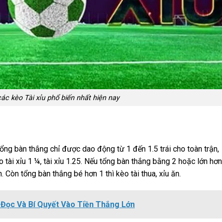
ác kèo Tài xỉu phổ biến nhất hiện nay
tổng bàn thắng chỉ được dao động từ 1 đến 1.5 trái cho toàn trận,
 tài xỉu 1 ¼, tài xỉu 1.25. Nếu tổng bàn thắng bằng 2 hoặc lớn hơn,
. Còn tổng bàn thắng bé hơn 1 thì kèo tài thua, xỉu ăn.
Đọc Và Bí Quyết Vào Tiền Thắng Lớn