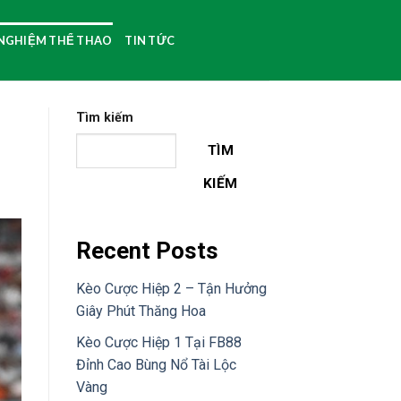
 NGHIỆM THỂ THAO
TIN TỨC
Tìm kiếm
TÌM
KIẾM
Recent Posts
Kèo Cược Hiệp 2 – Tận Hưởng
Giây Phút Thăng Hoa
Kèo Cược Hiệp 1 Tại FB88
Đỉnh Cao Bùng Nổ Tài Lộc
Vàng