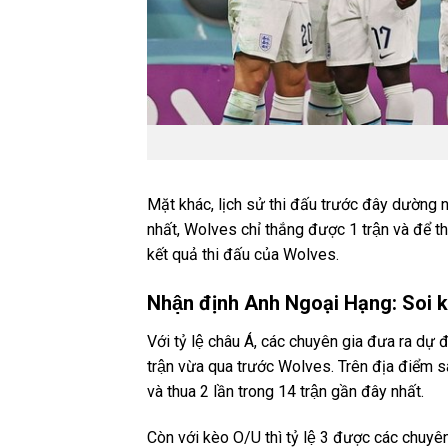
Mặt khác, lịch sử thi đấu trước đây dườn
nhất, Wolves chỉ thắng được 1 trận và để th
kết quả thi đấu của Wolves.
Nhận định Anh Ngoại Hạng: So
Với tỷ lệ châu Á, các chuyên gia đưa ra dự 
trận vừa qua trước Wolves. Trên địa điểm sân
và thua 2 lần trong 14 trận gần đây nhất.
Còn với kèo O/U thì tỷ lệ 3 được các chuy