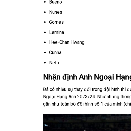
Bueno
Nunes
Gomes
Lemina
Hee-Chan Hwang
Cunha
Neto
Nhận định Anh Ngoại Hạ
Đã có nhiều sự thay đổi trong đội hình thi 
Ngoại Hạng Anh 2023/24. Như những thông ti
gần như toàn bộ đội hình số 1 của mình (