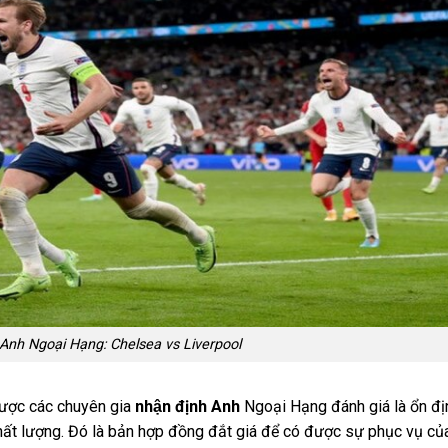
 Anh Ngoại Hạng: Chelsea vs Liverpool
 được các chuyên gia
nhận định Anh
Ngoại Hạng đánh giá là ổn đi
lượng. Đó là bản hợp đồng đắt giá để có được sự phục vụ củ