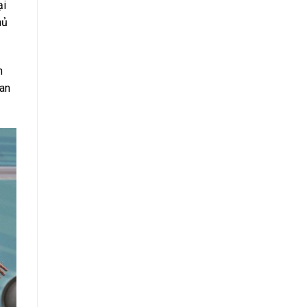
̣i
ủ
n
fan