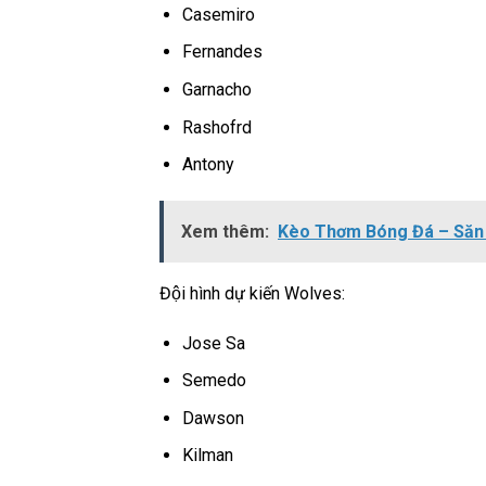
Casemiro
Fernandes
Garnacho
Rashofrd
Antony
Xem thêm:
Kèo Thơm Bóng Đá – Săn
Đội hình dự kiến Wolves:
Jose Sa
Semedo
Dawson
Kilman