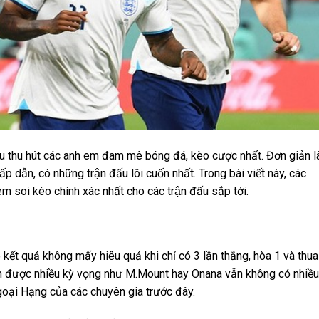
̀u thu hút các anh em đam mê bóng đá, kèo cược nhất. Đơn giản la
́p dẫn, có những trận đấu lôi cuốn nhất. Trong bài viết này, các
m soi kèo chính xác nhất cho các trận đấu sắp tới.
 kết quả không mấy hiệu quả khi chỉ có 3 lần thắng, hòa 1 và thu
ận được nhiều kỳ vọng như M.Mount hay Onana vẫn không có nhiều
oại Hạng của các chuyên gia trước đây.