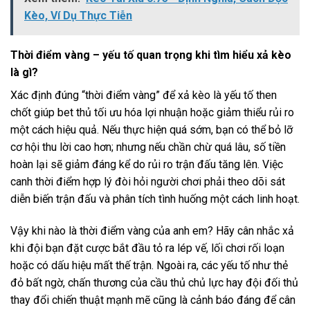
Kèo, Ví Dụ Thực Tiễn
Thời điểm vàng – yếu tố quan trọng khi tìm hiểu xả kèo
là gì?
Xác định đúng “thời điểm vàng” để xả kèo là yếu tố then
chốt giúp bet thủ tối ưu hóa lợi nhuận hoặc giảm thiểu rủi ro
một cách hiệu quả. Nếu thực hiện quá sớm, bạn có thể bỏ lỡ
cơ hội thu lời cao hơn; nhưng nếu chần chừ quá lâu, số tiền
hoàn lại sẽ giảm đáng kể do rủi ro trận đấu tăng lên. Việc
canh thời điểm hợp lý đòi hỏi người chơi phải theo dõi sát
diễn biến trận đấu và phân tích tình huống một cách linh hoạt.
Vậy khi nào là thời điểm vàng của anh em? Hãy cân nhắc xả
khi đội bạn đặt cược bắt đầu tỏ ra lép vế, lối chơi rối loạn
hoặc có dấu hiệu mất thế trận. Ngoài ra, các yếu tố như thẻ
đỏ bất ngờ, chấn thương của cầu thủ chủ lực hay đội đối thủ
thay đổi chiến thuật mạnh mẽ cũng là cảnh báo đáng để cân