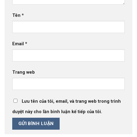
Tên
*
Email
*
Trang web
Lưu tên của tôi, email, và trang web trong trình
duyệt này cho lần bình luận kế tiếp của tôi.