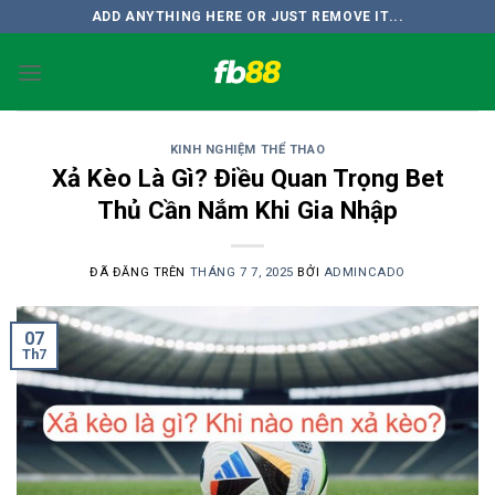
Chuyển
ADD ANYTHING HERE OR JUST REMOVE IT...
đến
nội
dung
KINH NGHIỆM THỂ THAO
Xả Kèo Là Gì? Điều Quan Trọng Bet
Thủ Cần Nắm Khi Gia Nhập
ĐÃ ĐĂNG TRÊN
THÁNG 7 7, 2025
BỞI
ADMINCADO
07
Th7