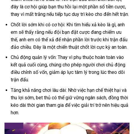
đây là cơ hội giúp bạn thu hồi lại một phần số tiền cược,
thay vì mất trắng nếu tiếp tục duy trì kèo cho đến hết trận.
Chốt lời sớm khi có cơ hội: Khi tìm hiểu xả kèo là gì, anh
em sẽ thấy rằng nếu đội bạn đặt cược đang chiếm ưu
thế, anh em có thể xả để nhận phần lời trước khi trận đấu
đảo chiều. Đây là một chiến thuật chốt lời cực kỳ an toàn.
Chủ động quản lý vốn: Thay vì phụ thuộc hoàn toàn vào
kết quả cuối cùng, chúng cho phép người chơi chủ động
điều chỉnh số vốn, giảm áp lực tâm lý trong lúc theo dõi
trận đấu.
Tăng khả năng chơi lâu dài: Nhờ việc hạn chế thiệt hại và
thu lợi sớm, bet thủ có thể giữ vững ngân sách, đồng thời
kéo dài thời gian tham gia để việc giải trí trở nên hiệu quả
hơn.