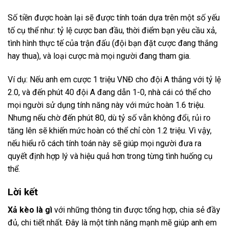
Số tiền được hoàn lại sẽ được tính toán dựa trên một số yếu
tố cụ thể như: tỷ lệ cược ban đầu, thời điểm bạn yêu cầu xả,
tình hình thực tế của trận đấu (đội bạn đặt cược đang thắng
hay thua), và loại cược mà mọi người đang tham gia.
Ví dụ: Nếu anh em cược 1 triệu VNĐ cho đội A thắng với tỷ lệ
2.0, và đến phút 40 đội A đang dẫn 1-0, nhà cái có thể cho
mọi người sử dụng tính năng này với mức hoàn 1.6 triệu.
Nhưng nếu chờ đến phút 80, dù tỷ số vẫn không đổi, rủi ro
tăng lên sẽ khiến mức hoàn có thể chỉ còn 1.2 triệu. Vì vậy,
nếu hiểu rõ cách tính toán này sẽ giúp mọi người đưa ra
quyết định hợp lý và hiệu quả hơn trong từng tình huống cụ
thể.
Lời kết
Xả kèo là gì
với những thông tin được tổng hợp, chia sẻ đầy
đủ, chi tiết nhất. Đây là một tính năng mạnh mẽ giúp anh em